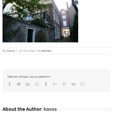
By
kavos
|
27-10-2015
|
0 reacties
Deel dit verhaal, kies je platform!
Facebook
Twitter
Linkedin
Reddit
Tumblr
Google+
Pinterest
Vk
Email
About the Author:
kavos